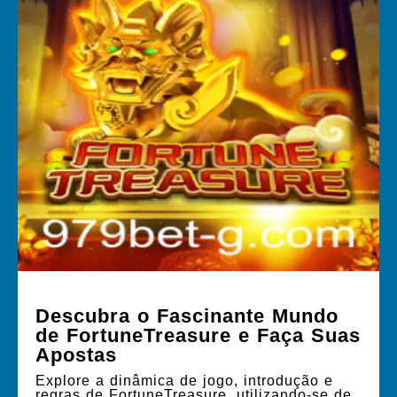
Descubra o Fascinante Mundo
de FortuneTreasure e Faça Suas
Apostas
Explore a dinâmica de jogo, introdução e
regras de FortuneTreasure, utilizando-se de