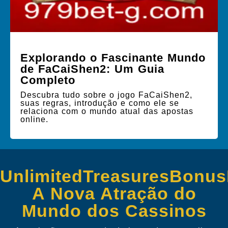
Explorando o Fascinante Mundo
de FaCaiShen2: Um Guia
Completo
Descubra tudo sobre o jogo FaCaiShen2,
suas regras, introdução e como ele se
relaciona com o mundo atual das apostas
online.
UnlimitedTreasuresBonus
A Nova Atração do
Mundo dos Cassinos