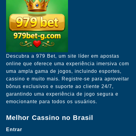
Descubra a 979 Bet, um site líder em apostas
online que oferece uma experiência imersiva com
uma ampla gama de jogos, incluindo esportes,
cassino e muito mais. Registre-se para aproveitar
bônus exclusivos e suporte ao cliente 24/7,
garantindo uma experiência de jogo segura e
emocionante para todos os usuários.
Melhor Cassino no Brasil
Entrar