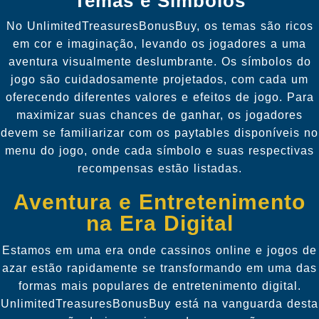
Temas e Símbolos
No UnlimitedTreasuresBonusBuy, os temas são ricos
em cor e imaginação, levando os jogadores a uma
aventura visualmente deslumbrante. Os símbolos do
jogo são cuidadosamente projetados, com cada um
oferecendo diferentes valores e efeitos de jogo. Para
maximizar suas chances de ganhar, os jogadores
devem se familiarizar com os paytables disponíveis no
menu do jogo, onde cada símbolo e suas respectivas
recompensas estão listadas.
Aventura e Entretenimento
na Era Digital
Estamos em uma era onde cassinos online e jogos de
azar estão rapidamente se transformando em uma das
formas mais populares de entretenimento digital.
UnlimitedTreasuresBonusBuy está na vanguarda desta