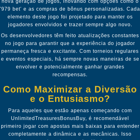
nova geração de jogos, inovando com opções como o
'979 bet' e as compras de bônus personalizadas. Cada
elemento deste jogo foi projetado para manter os
jogadores envolvidos e trazer sempre algo novo.
Os desenvolvedores têm feito atualizações constantes
no jogo para garantir que a experiência do jogador
permaneça fresca e excitante. Com torneios regulares
e eventos especiais, há sempre novas maneiras de se
envolver e potencialmente ganhar grandes
recompensas.
Como Maximizar a Diversão
e o Entusiasmo?
Para aqueles que estão apenas começando com
UnlimitedTreasuresBonusBuy, é recomendável
primeiro jogar com apostas mais baixas para entender
completamente a dinâmica e as mecânicas. Isso