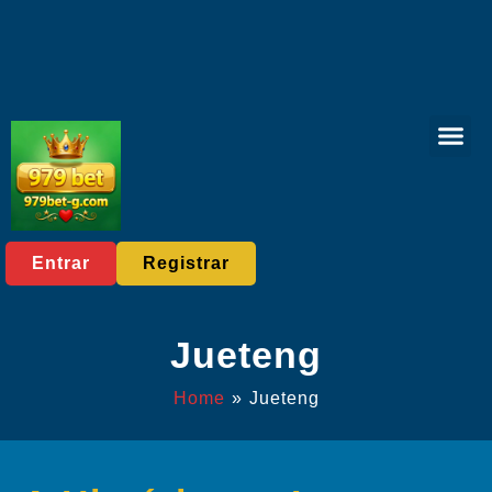
Comunidade 
Notícias do Setor
Entrar
Registrar
Jueteng
Home
»
Jueteng