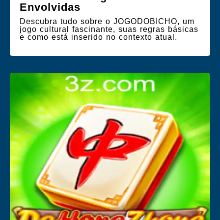
Envolvidas
Descubra tudo sobre o JOGODOBICHO, um
jogo cultural fascinante, suas regras básicas
e como está inserido no contexto atual.