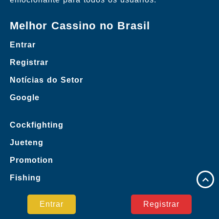
Melhor Cassino no Brasil
Entrar
Registrar
Notícias do Setor
Google
Cockfighting
Jueteng
Promotion
Fishing
Comunidade Jogadores
Entrar
Registrar
Notícias do Setor