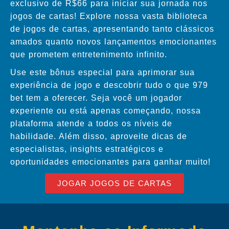
exclusivo de R$66 para iniciar sua jornada nos
jogos de cartas! Explore nossa vasta biblioteca
de jogos de cartas, apresentando tanto clássicos
amados quanto novos lançamentos emocionantes
que prometem entretenimento infinito.
Use este bônus especial para aprimorar sua
experiência de jogo e descobrir tudo o que 979
bet tem a oferecer. Seja você um jogador
experiente ou está apenas começando, nossa
plataforma atende a todos os níveis de
habilidade. Além disso, aproveite dicas de
especialistas, insights estratégicos e
oportunidades emocionantes para ganhar muito!
JOGAR JOGOS DE CARTAS