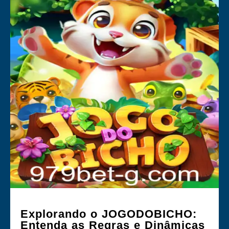
Explorando o JOGODOBICHO:
Entenda as Regras e Dinâmicas