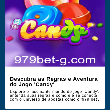
Descubra as Regras e Aventura
do Jogo 'Candy'
Explore o fascinante mundo do jogo 'Candy',
entenda suas regras e como ele se conecta
com o universo de apostas como o '979 bet'.