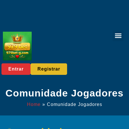
Comunidade 
Notícias do Setor
Entrar
Registrar
Comunidade Jogadores
Home
»
Comunidade Jogadores