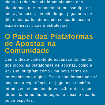
blogs e redes sociais foram algumas das
plataformas que proporcionaram esse tipo de
interação social, permitindo que jogadores de
diferentes partes do mundo compartilhassem
experiências, dicas e estratégias.
O Papel das Plataformas
de Apostas na
Comunidade
Dentro deste contexto de expansão do mundo
dos jogos, as plataformas de apostas, como a
979 Bet, surgiram como uma nova forma de
entretenimento digital. Essas plataformas não só
ampliam a experiência de jogo, mas também
introduzem elementos de emoção e risco, que
atraem tanto os fãs de jogos de cassino quanto
os de esportes.