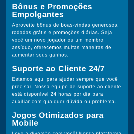
Bônus e Promoções
Empolgantes
Aproveite bônus de boas-vindas generosos,
rodadas grátis e promoções diárias. Seja
você um novo jogador ou um membro
assíduo, oferecemos muitas maneiras de
aumentar seus ganhos.
Suporte ao Cliente 24/7
Estamos aqui para ajudar sempre que você
precisar. Nossa equipe de suporte ao cliente
está disponível 24 horas por dia para
auxiliar com qualquer dúvida ou problema.
Jogos Otimizados para
Mobile
Leve a diversão com você! Nossa plataforma