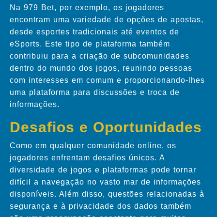
Na 979 Bet, por exemplo, os jogadores
encontram uma variedade de opções de apostas,
desde esportes tradicionais até eventos de
eSports. Este tipo de plataforma também
contribuiu para a criação de subcomunidades
dentro do mundo dos jogos, reunindo pessoas
com interesses em comum e proporcionando-lhes
uma plataforma para discussões e troca de
informações.
Desafios e Oportunidades
Como em qualquer comunidade online, os
jogadores enfrentam desafios únicos. A
diversidade de jogos e plataformas pode tornar
difícil a navegação no vasto mar de informações
disponíveis. Além disso, questões relacionadas à
segurança e à privacidade dos dados também