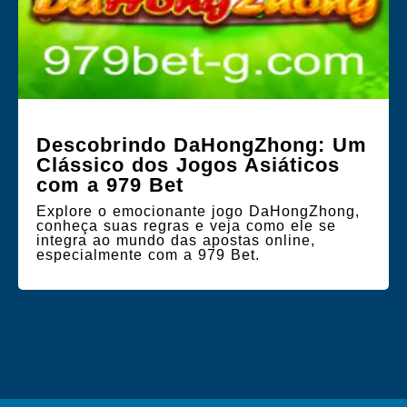
Descobrindo DaHongZhong: Um
Clássico dos Jogos Asiáticos
com a 979 Bet
Explore o emocionante jogo DaHongZhong,
conheça suas regras e veja como ele se
integra ao mundo das apostas online,
especialmente com a 979 Bet.