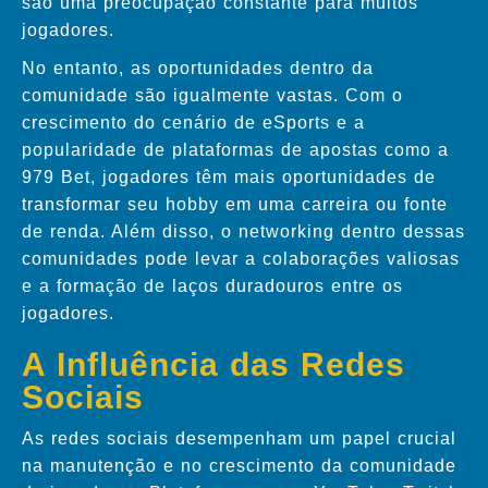
são uma preocupação constante para muitos
jogadores.
No entanto, as oportunidades dentro da
comunidade são igualmente vastas. Com o
crescimento do cenário de eSports e a
popularidade de plataformas de apostas como a
979 Bet, jogadores têm mais oportunidades de
transformar seu hobby em uma carreira ou fonte
de renda. Além disso, o networking dentro dessas
comunidades pode levar a colaborações valiosas
e a formação de laços duradouros entre os
jogadores.
A Influência das Redes
Sociais
As redes sociais desempenham um papel crucial
na manutenção e no crescimento da comunidade