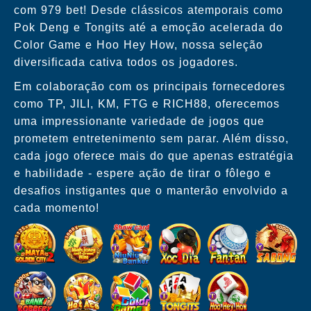
com 979 bet! Desde clássicos atemporais como
Pok Deng e Tongits até a emoção acelerada do
Color Game e Hoo Hey How, nossa seleção
diversificada cativa todos os jogadores.
Em colaboração com os principais fornecedores
como TP, JILI, KM, FTG e RICH88, oferecemos
uma impressionante variedade de jogos que
prometem entretenimento sem parar. Além disso,
cada jogo oferece mais do que apenas estratégia
e habilidade - espere ação de tirar o fôlego e
desafios instigantes que o manterão envolvido a
cada momento!