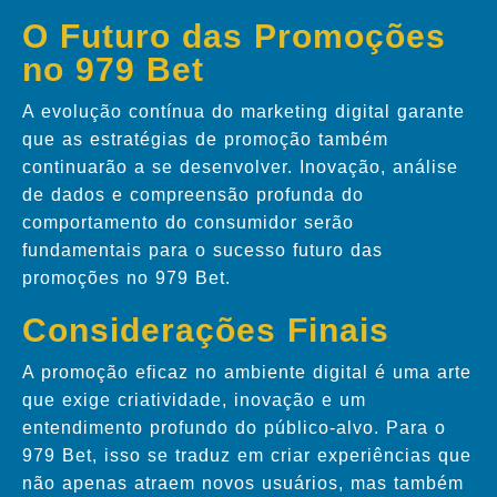
O Futuro das Promoções
no 979 Bet
A evolução contínua do marketing digital garante
que as estratégias de promoção também
continuarão a se desenvolver. Inovação, análise
de dados e compreensão profunda do
comportamento do consumidor serão
fundamentais para o sucesso futuro das
promoções no 979 Bet.
Considerações Finais
A promoção eficaz no ambiente digital é uma arte
que exige criatividade, inovação e um
entendimento profundo do público-alvo. Para o
979 Bet, isso se traduz em criar experiências que
não apenas atraem novos usuários, mas também