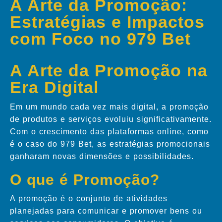
A Arte da Promoção:
Estratégias e Impactos
com Foco no 979 Bet
A Arte da Promoção na
Era Digital
Em um mundo cada vez mais digital, a promoção
de produtos e serviços evoluiu significativamente.
Com o crescimento das plataformas online, como
é o caso do 979 Bet, as estratégias promocionais
ganharam novas dimensões e possibilidades.
O que é Promoção?
A promoção é o conjunto de atividades
planejadas para comunicar e promover bens ou