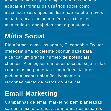
fundamental. Artigos, blogs e tutoriais podem
educar e informar os usuários sobre como
maximizar suas apostas. Isso não só atrai novos
usuários, mas também retém os existentes,
mantendo-os engajados com a plataforma.
Mídia Social
Plataformas como Instagram, Facebook e Twitter
oferecem uma excelente oportunidade para
alcançar um grande número de potenciais
clientes. Promoções em redes sociais, sejam elas
concursos ou parcerias com influenciadores,
podem aumentar significativamente o
reconhecimento de marca do 979 Bet.
Email Marketing
Campanhas de email marketing bem planejadas
são uma maneira eficaz de informar os usuários