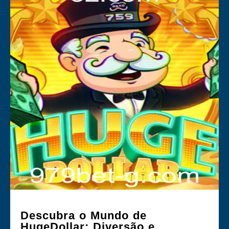
Descubra o Mundo de
HugeDollar: Diversão e