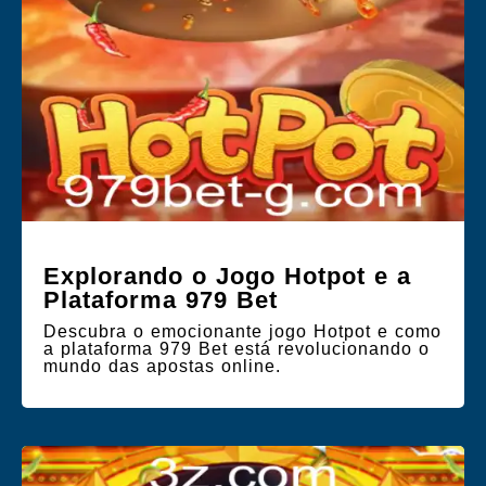
Explorando o Jogo Hotpot e a
Plataforma 979 Bet
Descubra o emocionante jogo Hotpot e como
a plataforma 979 Bet está revolucionando o
mundo das apostas online.