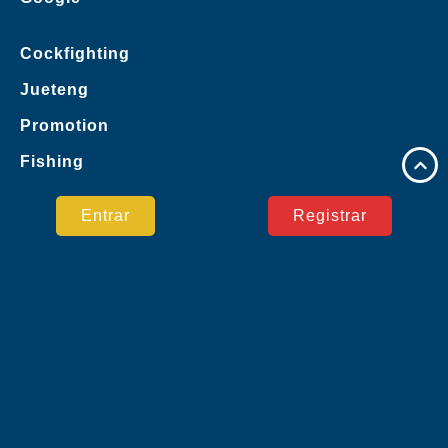
Cockfighting
Jueteng
Promotion
Fishing
Comunidade Jogadores
Entrar
Registrar
Notícias do Setor
Pagamento Seguro