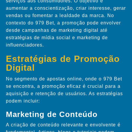
serviços aos consumidores. O objetivo é
aumentar a conscientização, criar interesse, gerar
vendas ou fomentar a lealdade da marca. No
contexto do 979 Bet, a promoção pode envolver
desde campanhas de marketing digital até
estratégias de mídia social e marketing de
influenciadores.
Estratégias de Promoção
Digital
No segmento de apostas online, onde o 979 Bet
se encontra, a promoção eficaz é crucial para a
aquisição e retenção de usuários. As estratégias
podem incluir:
Marketing de Conteúdo
A criação de conteúdo relevante e envolvente é