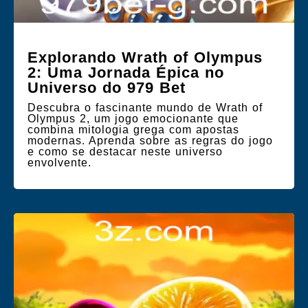
Explorando Wrath of Olympus
2: Uma Jornada Épica no
Universo do 979 Bet
Descubra o fascinante mundo de Wrath of
Olympus 2, um jogo emocionante que
combina mitologia grega com apostas
modernas. Aprenda sobre as regras do jogo
e como se destacar neste universo
envolvente.