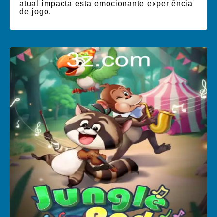
atual impacta esta emocionante experiência
de jogo.