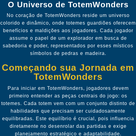
O Universo de TotemWonders
No coração de TotemWonders reside um universo
colorido e dinâmico, onde totemes guardiões oferecem
benefícios e maldições aos jogadores. Cada jogador
assume o papel de um explorador em busca de
sabedoria e poder, representados por esses místicos
símbolos de pedras e madeira.
Começando sua Jornada em
TotemWonders
Para iniciar em TotemWonders, jogadores devem
primeiro entender as peças centrais do jogo: os
totemes. Cada totem vem com um conjunto distinto de
habilidades que precisam ser cuidadosamente
equilibradas. Este equilíbrio é crucial, pois influencia
diretamente no desenrolar das partidas e exige
planejamento estratégico e adaptabilidade.