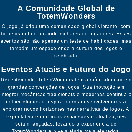
A Comunidade Global de
TotemWonders
O jogo já criou uma comunidade global vibrante, com
torneios online atraindo milhares de jogadores. Esses
eventos são não apenas um teste de habilidades, mas
também um espaço onde a cultura dos jogos é
celebrada.
Eventos Atuais e Futuro do Jogo
Recentemente, TotemWonders tem atraído atenção em
grandes convenções de jogos. Sua inovação em
integrar mecânicas tradicionais e modernas continua a
colher elogios e inspira outros desenvolvedores a
explorar novos horizontes nas narrativas de jogos. A
expectativa é que mais expansões e atualizações
sejam lançadas, levando a experiência de
TotemWonders a níveis ainda mais elevados.