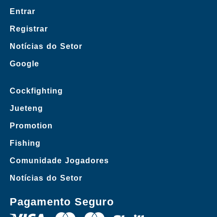
Entrar
Registrar
Notícias do Setor
Google
Cockfighting
Jueteng
Promotion
Fishing
Comunidade Jogadores
Notícias do Setor
Pagamento Seguro