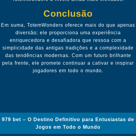
Conclusão
Em suma, TotemWonders oferece mais do que apenas
diversão; ele proporciona uma experiência
enriquecedora e desafiadora que ressoa com a
simplicidade das antigas tradições e a complexidade
das tendências modernas. Com um futuro brilhante
pela frente, ele promete continuar a cativar e inspirar
jogadores em todo o mundo.
979 bet – O Destino Definitivo para Entusiastas de
Jogos em Todo o Mundo