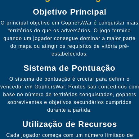
Objetivo Principal
O principal objetivo em GophersWar é conquistar mais
territórios do que os adversários. O jogo termina
quando um jogador consegue dominar a maior parte
do mapa ou atingir os requisitos de vitória pré-
estabelecidos.
Sistema de Pontuação
O sistema de pontuação é crucial para definir o
vencedor em GophersWar. Pontos são concedidos com
base no número de territórios conquistados, gophers
sobreviventes e objetivos secundários cumpridos
durante a partida.
Utilização de Recursos
Cada jogador começa com um número limitado de