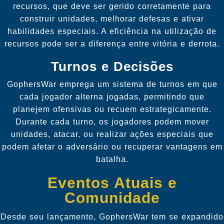
recursos, que deve ser gerido corretamente para
construir unidades, melhorar defesas e ativar
habilidades especiais. A eficiência na utilização de
recursos pode ser a diferença entre vitória e derrota.
Turnos e Decisões
GophersWar emprega um sistema de turnos em que
cada jogador alterna jogadas, permitindo que
planejem ofensivas ou recuem estrategicamente.
Durante cada turno, os jogadores podem mover
unidades, atacar, ou realizar ações especiais que
podem afetar o adversário ou recuperar vantagens em
batalha.
Eventos Atuais e
Comunidade
Desde seu lançamento, GophersWar tem se expandido