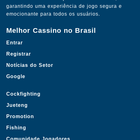
garantindo uma experiência de jogo segura e
emocionante para todos os usuários.
Melhor Cassino no Brasil
Entrar
Registrar
Notícias do Setor
Google
Cockfighting
Jueteng
Promotion
Fishing
Comunidade Jogadores