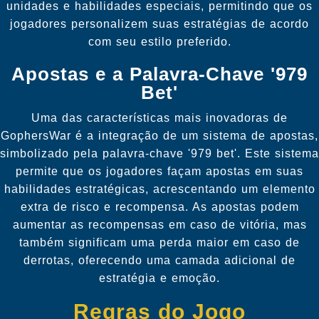
unidades e habilidades especiais, permitindo que os
jogadores personalizem suas estratégias de acordo
com seu estilo preferido.
Apostas e a Palavra-Chave '979
Bet'
Uma das características mais inovadoras de
GophersWar é a integração de um sistema de apostas,
simbolizado pela palavra-chave '979 bet'. Este sistema
permite que os jogadores façam apostas em suas
habilidades estratégicas, acrescentando um elemento
extra de risco e recompensa. As apostas podem
aumentar as recompensas em caso de vitória, mas
também significam uma perda maior em caso de
derrotas, oferecendo uma camada adicional de
estratégia e emoção.
Regras do Jogo