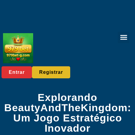
Comunidade 
Notícias do Setor
Entrar
Registrar
Explorando
BeautyAndTheKingdom:
Um Jogo Estratégico
Inovador