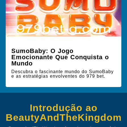
SumoBaby: O Jogo
Emocionante Que Conquista o
Mundo
Descubra o fascinante mundo do SumoBaby
e as estratégias envolventes do 979 bet.
Introdução ao
BeautyAndTheKingdom