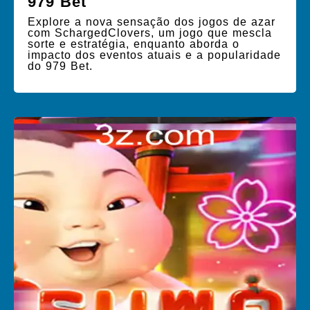
979 Bet
Explore a nova sensação dos jogos de azar
com SchargedClovers, um jogo que mescla
sorte e estratégia, enquanto aborda o
impacto dos eventos atuais e a popularidade
do 979 Bet.