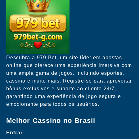
Descubra a 979 Bet, um site líder em apostas
online que oferece uma experiência imersiva com
uma ampla gama de jogos, incluindo esportes,
cassino e muito mais. Registre-se para aproveitar
bônus exclusivos e suporte ao cliente 24/7,
garantindo uma experiência de jogo segura e
emocionante para todos os usuários.
Melhor Cassino no Brasil
Entrar